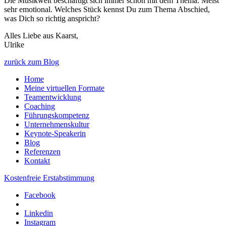
Die Musikwelt beschäftigt sich immer schon mit dem Thema. Meist
sehr emotional. Welches Stück kennst Du zum Thema Abschied,
was Dich so richtig anspricht?
Alles Liebe aus Kaarst,
Ulrike
zurück zum Blog
Home
Meine virtuellen Formate
Teamentwicklung
Coaching
Führungskompetenz
Unternehmenskultur
Keynote-Speakerin
Blog
Referenzen
Kontakt
Kostenfreie Erstabstimmung
Facebook
Linkedin
Instagram