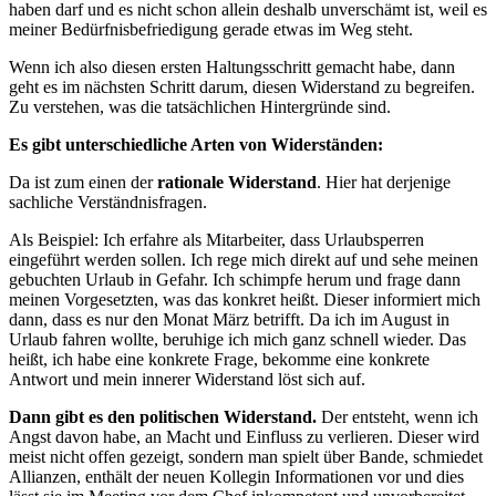
haben darf und es nicht schon allein deshalb unverschämt ist, weil es
meiner Bedürfnisbefriedigung gerade etwas im Weg steht.
Wenn ich also diesen ersten Haltungsschritt gemacht habe, dann
geht es im nächsten Schritt darum, diesen Widerstand zu begreifen.
Zu verstehen, was die tatsächlichen Hintergründe sind.
Es gibt unterschiedliche Arten von Widerständen:
Da ist zum einen der
rationale Widerstand
. Hier hat derjenige
sachliche Verständnisfragen.
Als Beispiel: Ich erfahre als Mitarbeiter, dass Urlaubsperren
eingeführt werden sollen. Ich rege mich direkt auf und sehe meinen
gebuchten Urlaub in Gefahr. Ich schimpfe herum und frage dann
meinen Vorgesetzten, was das konkret heißt. Dieser informiert mich
dann, dass es nur den Monat März betrifft. Da ich im August in
Urlaub fahren wollte, beruhige ich mich ganz schnell wieder. Das
heißt, ich habe eine konkrete Frage, bekomme eine konkrete
Antwort und mein innerer Widerstand löst sich auf.
Dann gibt es den politischen Widerstand.
Der entsteht, wenn ich
Angst davon habe, an Macht und Einfluss zu verlieren. Dieser wird
meist nicht offen gezeigt, sondern man spielt über Bande, schmiedet
Allianzen, enthält der neuen Kollegin Informationen vor und dies