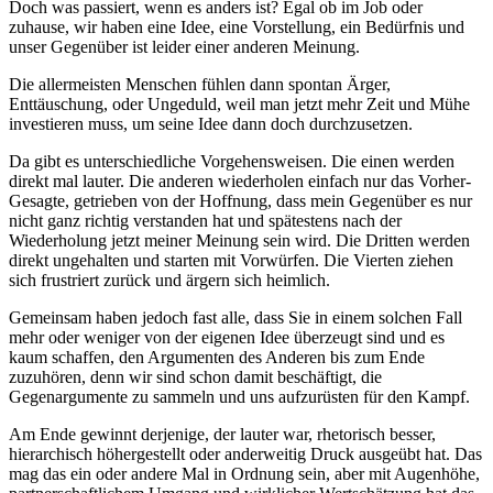
Doch was passiert, wenn es anders ist? Egal ob im Job oder
zuhause, wir haben eine Idee, eine Vorstellung, ein Bedürfnis und
unser Gegenüber ist leider einer anderen Meinung.
Die allermeisten Menschen fühlen dann spontan Ärger,
Enttäuschung, oder Ungeduld, weil man jetzt mehr Zeit und Mühe
investieren muss, um seine Idee dann doch durchzusetzen.
Da gibt es unterschiedliche Vorgehensweisen. Die einen werden
direkt mal lauter. Die anderen wiederholen einfach nur das Vorher-
Gesagte, getrieben von der Hoffnung, dass mein Gegenüber es nur
nicht ganz richtig verstanden hat und spätestens nach der
Wiederholung jetzt meiner Meinung sein wird. Die Dritten werden
direkt ungehalten und starten mit Vorwürfen. Die Vierten ziehen
sich frustriert zurück und ärgern sich heimlich.
Gemeinsam haben jedoch fast alle, dass Sie in einem solchen Fall
mehr oder weniger von der eigenen Idee überzeugt sind und es
kaum schaffen, den Argumenten des Anderen bis zum Ende
zuzuhören, denn wir sind schon damit beschäftigt, die
Gegenargumente zu sammeln und uns aufzurüsten für den Kampf.
Am Ende gewinnt derjenige, der lauter war, rhetorisch besser,
hierarchisch höhergestellt oder anderweitig Druck ausgeübt hat. Das
mag das ein oder andere Mal in Ordnung sein, aber mit Augenhöhe,