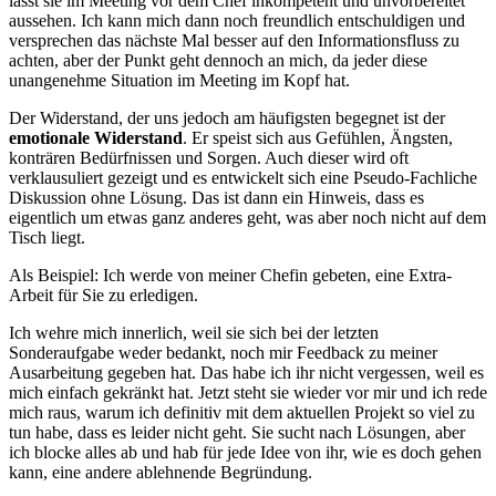
lässt sie im Meeting vor dem Chef inkompetent und unvorbereitet
aussehen. Ich kann mich dann noch freundlich entschuldigen und
versprechen das nächste Mal besser auf den Informationsfluss zu
achten, aber der Punkt geht dennoch an mich, da jeder diese
unangenehme Situation im Meeting im Kopf hat.
Der Widerstand, der uns jedoch am häufigsten begegnet ist der
emotionale Widerstand
. Er speist sich aus Gefühlen, Ängsten,
konträren Bedürfnissen und Sorgen. Auch dieser wird oft
verklausuliert gezeigt und es entwickelt sich eine Pseudo-Fachliche
Diskussion ohne Lösung. Das ist dann ein Hinweis, dass es
eigentlich um etwas ganz anderes geht, was aber noch nicht auf dem
Tisch liegt.
Als Beispiel: Ich werde von meiner Chefin gebeten, eine Extra-
Arbeit für Sie zu erledigen.
Ich wehre mich innerlich, weil sie sich bei der letzten
Sonderaufgabe weder bedankt, noch mir Feedback zu meiner
Ausarbeitung gegeben hat. Das habe ich ihr nicht vergessen, weil es
mich einfach gekränkt hat. Jetzt steht sie wieder vor mir und ich rede
mich raus, warum ich definitiv mit dem aktuellen Projekt so viel zu
tun habe, dass es leider nicht geht. Sie sucht nach Lösungen, aber
ich blocke alles ab und hab für jede Idee von ihr, wie es doch gehen
kann, eine andere ablehnende Begründung.