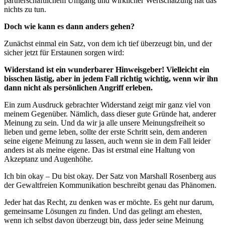
partnerschaftlichem Umgang und wirklicher Wertschätzung hat das
nichts zu tun.
Doch wie kann es dann anders gehen?
Zunächst einmal ein Satz, von dem ich tief überzeugt bin, und der
sicher jetzt für Erstaunen sorgen wird:
Widerstand ist ein wunderbarer Hinweisgeber! Vielleicht ein
bisschen lästig, aber in jedem Fall richtig wichtig, wenn wir ihn
dann nicht als persönlichen Angriff erleben.
Ein zum Ausdruck gebrachter Widerstand zeigt mir ganz viel von
meinem Gegenüber. Nämlich, dass dieser gute Gründe hat, anderer
Meinung zu sein. Und da wir ja alle unsere Meinungsfreiheit so
lieben und gerne leben, sollte der erste Schritt sein, dem anderen
seine eigene Meinung zu lassen, auch wenn sie in dem Fall leider
anders ist als meine eigene. Das ist erstmal eine Haltung von
Akzeptanz und Augenhöhe.
Ich bin okay – Du bist okay. Der Satz von Marshall Rosenberg aus
der Gewaltfreien Kommunikation beschreibt genau das Phänomen.
Jeder hat das Recht, zu denken was er möchte. Es geht nur darum,
gemeinsame Lösungen zu finden. Und das gelingt am ehesten,
wenn ich selbst davon überzeugt bin, dass jeder seine Meinung